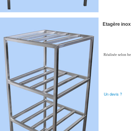
Etagère ino
Réalisée selon be
Un devis ?