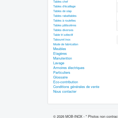
Tables chef
Tables d'écaillage
Tables de slap
Tables rabattables
Tables à roulettes
Tables pâtissières
Tables diverses
Table tri sélectif
Tabouret inox
Mode de fabrication
Meubles
Etagères
Manutention
Lavage
Armoires électriques
Particuliers
Glossaire
Eco-contribution
Conditions générales de vente
Nous contacter
© 2026 MOB-INOX - * Photos non contract